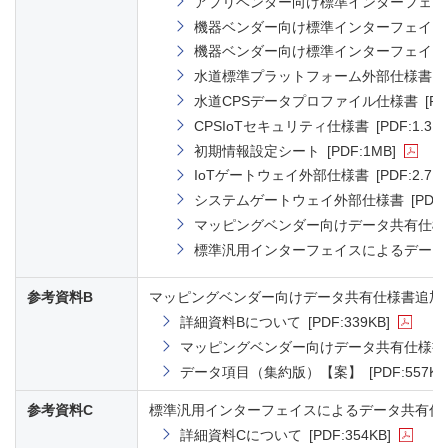
アプリベンダー向け標準インターフェイ
機器ベンダー向け標準インターフェイス
機器ベンダー向け標準インターフェイス
水道標準プラットフォーム外部仕様書
[
水道CPSデータプロファイル仕様書
[PD
CPSIoTセキュリティ仕様書
[PDF:1.3M
初期情報設定シート
[PDF:1MB]
IoTゲートウェイ外部仕様書
[PDF:2.7M
システムゲートウェイ外部仕様書
[PDF:
マッピングベンダー向けデータ共有仕様
標準汎用インターフェイスによるデータ
参考資料B
マッピングベンダー向けデータ共有仕様書追加
詳細資料Bについて
[PDF:339KB]
マッピングベンダー向けデータ共有仕様書
データ項目（集約版）【案】
[PDF:557KB
参考資料C
標準汎用インターフェイスによるデータ共有仕
詳細資料Cについて
[PDF:354KB]