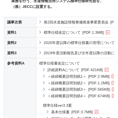
業務を行う、水道情報活用システム標準仕様研究会を、
（株）JECCに設置する。
議事次第
第2回水道施設情報整備推進事業委員会
[PD
資料1
標準仕様改定について
[PDF:1.3MB]
資料2
2020年度以降の標準仕様書の管理について
資料3
2019年度活動報告及び次年度以降の活動に
参考資料A
標準仕様書改定について
詳細資料Aについて
[PDF:421KB]
＜経緯概要説明別紙1＞
[PDF:2.9MB]
＜経緯概要説明別紙2＞
[PDF:1.2MB]
＜経緯概要説明別紙3＞
[PDF:565KB]
＜経緯概要説明別紙4＞
[PDF:674KB]
標準仕様ver3.3案
基本仕様書
[PDF:3.7MB]