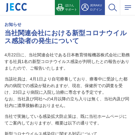
ほけん
JERAKU
サポート
ログイン
お知らせ
当社関連会社における新型コロナウイル
ス感染者の発生について
4月22日に、当社関連会社である日本教育情報機器株式会社に勤務
する社員1名の新型コロナウイルス感染が判明したとの報告があり
ましたので、ご報告いたします。
当該社員は、4月1日より自宅療養しており、療養中に受診した都
内の病院での感染が疑われますが、現在、保健所での調査を受
け、23日より病院に入院し治療に専念する予定です。
なお、当社及び同社への4月以降の立ち入りは無く、当社内及び同
社内に濃厚接触者はおりません。
当社で実施している感染拡大防止策は、既に当社ホームページに
てご案内しておりますが、概要は以下の通りです。
新型コロナウイルス感染症に関する対応について