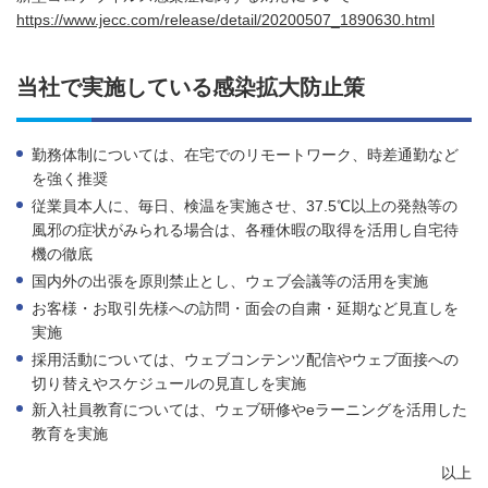
https://www.jecc.com/release/detail/20200507_1890630.html
当社で実施している感染拡大防止策
勤務体制については、在宅でのリモートワーク、時差通勤など
を強く推奨
従業員本人に、毎日、検温を実施させ、37.5℃以上の発熱等の
風邪の症状がみられる場合は、各種休暇の取得を活用し自宅待
機の徹底
国内外の出張を原則禁止とし、ウェブ会議等の活用を実施
お客様・お取引先様への訪問・面会の自粛・延期など見直しを
実施
採用活動については、ウェブコンテンツ配信やウェブ面接への
切り替えやスケジュールの見直しを実施
新入社員教育については、ウェブ研修やeラーニングを活用した
教育を実施
以上