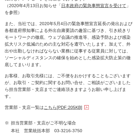
（2020年4月13日お知らせ「
日本政府の緊急事態宣言を受けて
」
を参照）
また、当社では、2020年5月4日の緊急事態宣言延長の発出および
各都道府県知事による外出自粛要請の趣旨に基づき、引き続きリ
モートワークの徹底、ウェブ会議の推進等、感染予防および感染
拡大リスク低減のための主な対応を遵守いたします。加えて、外
出や出勤しなければならない業務に従事する従業員に対しては、
ソーシャルディスタンスの確保を始めとした感染拡大防止策の徹
底してまいります。
お客様、お取引先様には、ご不便をおかけすることもございます
が、お取引・ご契約に関するお問い合せ、ご相談がございました
ら担当営業部・支店までご連絡頂きますようお願い申し上げま
す。
営業部・支店一覧は
こちら
[PDF:205KB]
※
担当営業部・支店がご不明な場合
本社 営業統括本部 03-3216-3750